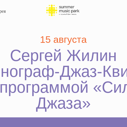
рея
15 августа
Сергей Жилин
ограф-Джаз-Квинте
рограммой «Сила
Джаза»
Samba L.A. — Бразильская народная
«Лундс
«Перед тем, как расстаться» — С. Жилин
«Spain