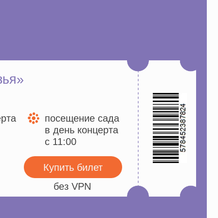
упить билет
без VPN