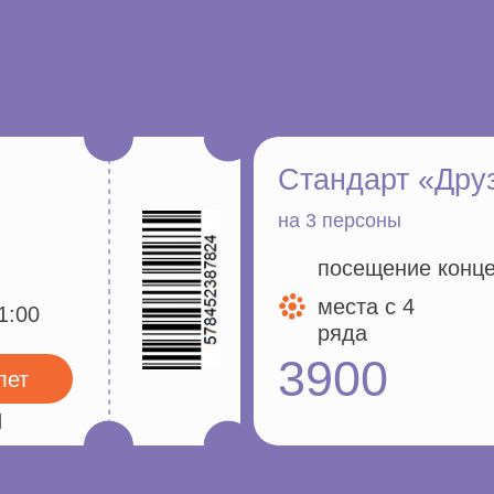
3900
К