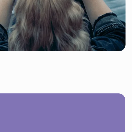
осещение сада
 день концерта
 11:00