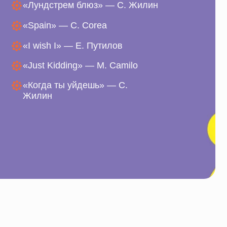
 I» — Е. Путилов
idding» — M. Camilo
 ты уйдешь» — С.