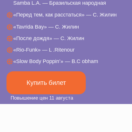
«I wish
«Tavrida Bay» — С. Жилин
«Just K
«После дождя» — С. Жилин
«Когда
Rio-Funk» — L .Ritenour
Жилин
«Slow Body Poppin’» — B.C obham
Купить билет
вышение цен 11 августа