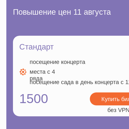
1500
Купить билет
без VPN
VIP
посещение концерта
места в первых 3
рядах
посещение сада в день концерта с 11:00
4900
Купить билет
без VPN