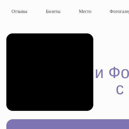
Отзывы
Билеты
Место
Фотогале
и Фон
с п
15 августа | сб | 20:00