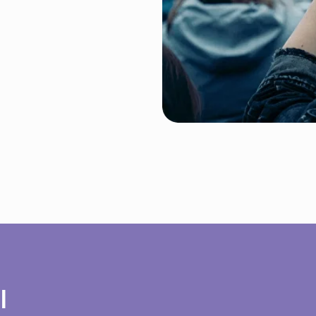
Стандарт «Друзья»
на 3 персоны
посещение концерта
п
в
места с 4
с
ряда