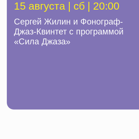
Сергей Жилин и Фонограф-
Джаз-Квинтет с программой
«Сила Джаза»
«
По
«Сила джаза» —
от мягкого шепота