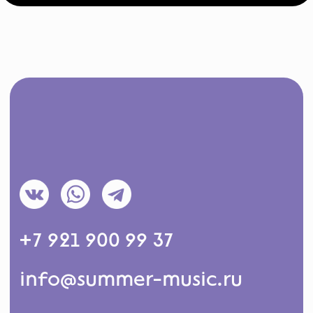
+7 921 900 99 37
info@summer-music.ru
Безопасность на мероприятии
обеспечивает охранная фирма
«Титан»
ИП Гаккель Антон Леонидович
Адрес - 191025, Россия, г. Санкт-Петербург,
ул. Маяковского, д. 1/96
ИНН - 782511053503
ОГРН - 318784700022720